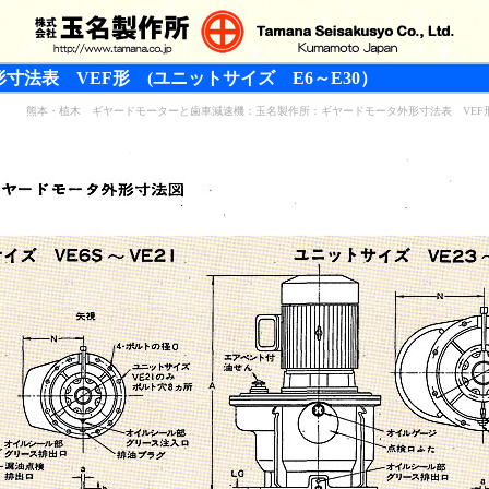
法表 VEF形 (ユニットサイズ E6～E30）
熊本・植木 ギヤードモーターと歯車減速機：玉名製作所：ギヤードモータ外形寸法表 VEF形 