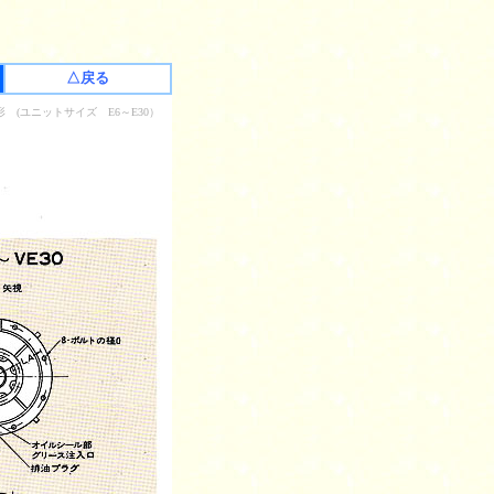
△戻る
(ユニットサイズ E6～E30）