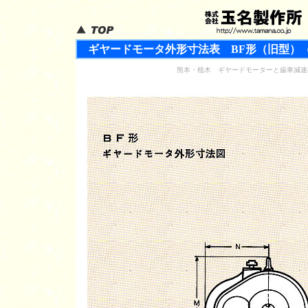
ギヤードモータ外形寸法表 BF形（旧型）（ユ
熊本・植木 ギヤードモーターと歯車減速